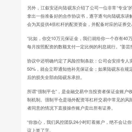
另外，江叙安还向陆砚东介绍了公司一位非常“专业”
拿出一份准备好的合作协议书，逐字逐句向陆砚东讲
会为其提供4倍杠杆的配资资金，并配备对应的证券交
“比如，你交10万元保证金，我们就给你一个存有4
每月按照配资的数额支付一定比例的利息就行。”姜芸
协议中还明确约定了风险控制条款：公司会安排专人
50%，就会立即通知他补充保证金；如果陆砚东在规
后的损失全部由陆砚东承担。
所谓“强制平仓”，是金融交易中当投资者保证金账户
制机制。强制平仓是场外配资等杠杆交易中常见的风
者同意的情况下直接操作账户卖出所有证券。
“你放心，我们风控团队24小时盯着账户，绝不会让
议上签了字。