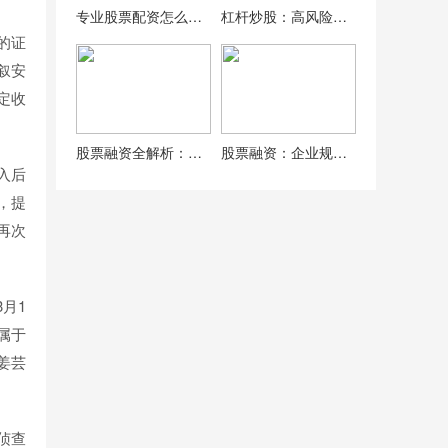
专业股票配资怎么选？2024正规公司指南
杠杆炒股：高风险高收益投资策略详解与风险控制指南
的证
叙安
定收
股票融资全解析：概念、优势、流程，一文带你了解
股票融资：企业规模扩张的有力杠杆，机制解析与资金来源全揭秘
入后
，提
再次
月1
属于
姜芸
侦查