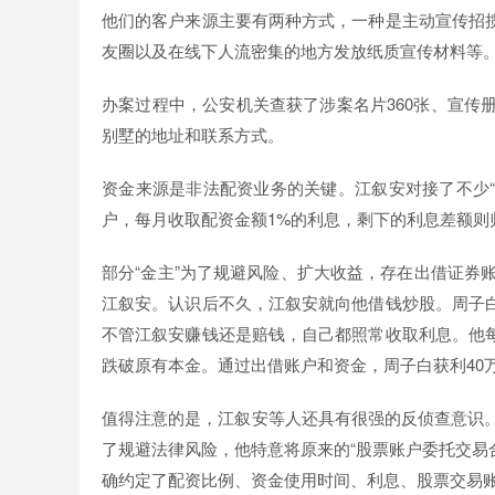
他们的客户来源主要有两种方式，一种是主动宣传招
友圈以及在线下人流密集的地方发放纸质宣传材料等
办案过程中，公安机关查获了涉案名片360张、宣传
别墅的地址和联系方式。
资金来源是非法配资业务的关键。江叙安对接了不少“
户，每月收取配资金额1%的利息，剩下的利息差额则
部分“金主”为了规避风险、扩大收益，存在出借证券账
江叙安。认识后不久，江叙安就向他借钱炒股。周子
不管江叙安赚钱还是赔钱，自己都照常收取利息。他
跌破原有本金。通过出借账户和资金，周子白获利40
值得注意的是，江叙安等人还具有很强的反侦查意识。
了规避法律风险，他特意将原来的“股票账户委托交易
确约定了配资比例、资金使用时间、利息、股票交易