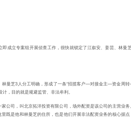
。
立即成立专案组开展侦查工作，很快就锁定了江叙安、姜芸、林曼芝
林曼芝3人分工明确，形成了一条“招揽客户—对接金主—资金周转
设计，目的就是规避监管、非法牟利。
一家公司，叫北京拓洋投资有限公司，场外配资是该公司的主营业务
这里既是他和林曼芝的住所，也是他们开展非法配资业务的核心据点