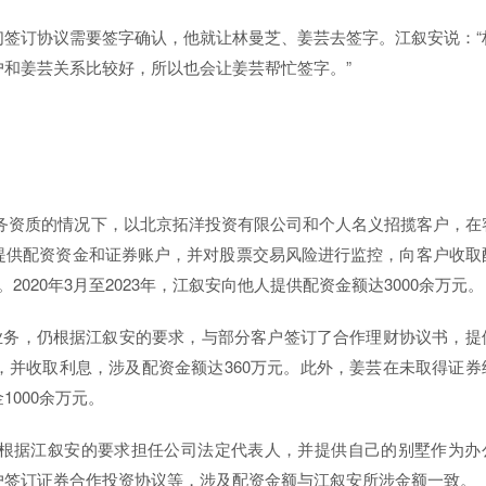
签订协议需要签字确认，他就让林曼芝、姜芸去签字。江叙安说：“
和姜芸关系比较好，所以也会让姜芸帮忙签字。”
营业务资质的情况下，以北京拓洋投资有限公司和个人名义招揽客户，在
的比例提供配资资金和证券账户，并对股票交易风险进行监控，向客户收取
。2020年3月至2023年，江叙安向他人提供配资金额达3000余万元。
资业务，仍根据江叙安的要求，与部分客户签订了合作理财协议书，提
，并收取利息，涉及配资金额达360万元。此外，姜芸在未取得证券
000余万元。
根据江叙安的要求担任公司法定代表人，并提供自己的别墅作为办
户签订证券合作投资协议等，涉及配资金额与江叙安所涉金额一致。