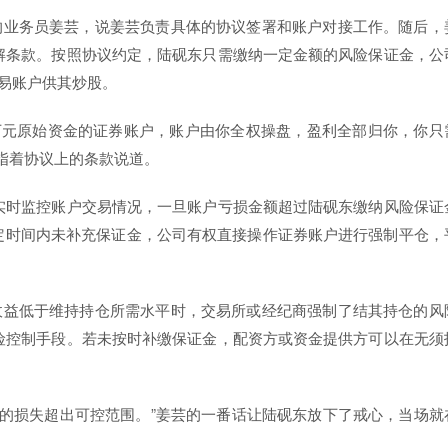
的业务员姜芸，说姜芸负责具体的协议签署和账户对接工作。随后，
解条款。按照协议约定，陆砚东只需缴纳一定金额的风险保证金，公
易账户供其炒股。
0万元原始资金的证券账户，账户由你全权操盘，盈利全部归你，你只
指着协议上的条款说道。
实时监控账户交易情况，一旦账户亏损金额超过陆砚东缴纳风险保证
定时间内未补充保证金，公司有权直接操作证券账户进行强制平仓，
收益低于维持持仓所需水平时，交易所或经纪商强制了结其持仓的风
险控制手段。若未按时补缴保证金，配资方或资金提供方可以在无须
你的损失超出可控范围。”姜芸的一番话让陆砚东放下了戒心，当场就