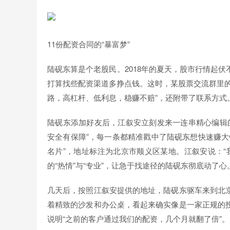
11份配资合同的“暴富梦”
陆砚东算是个老股民。2018年的夏天，股市行情起
打算找些配资渠道多挣点钱。这时，某股票交流群里的
路，高杠杆、低利息，稳赚不赔”，还附带了联系方式
陆砚东添加好友后，江叙安立刻发来一连串精心编辑的
安全有保障”，每一条都精准戳中了陆砚东想快速赚大
名片”，地址标注为北京市顺义区某地。江叙安说：“
的“热情”与“专业”，让急于找途径的陆砚东彻底动了心
几天后，按照江叙安提供的地址，陆砚东驱车来到北
着精致的沙发和办公桌，看起来确实像是一家正规的
说明“之前的客户通过我们的配资，几个月就翻了倍”。