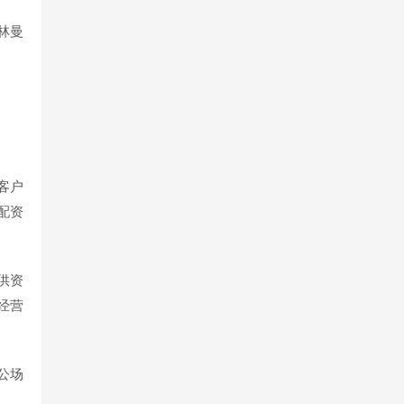
林曼
客户
配资
供资
经营
公场