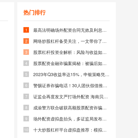
热门排行
最高法明确场外配资合同无效及利息返还，借钱炒股风险大
1
网络炒股杠杆备受关注，一文带你了解其知识与风险
2
股票杠杆投资全解析：风险与收益如何平衡？杠杆炒股必知技巧
3
股票配资金融诈骗案揭秘：被骗后如何追回资金及防范场外配资风险
4
2023年Q3收益率达15%，申银策略凭资金保障等成金融市场关注焦点
5
警惕证券诈骗电话！30人团伙假借推荐牛股骗取300万被判刑
6
证监会再度发文严打场外配资 海南贝格富跑路事件引发关注
7
成渝警方联合破获高额股票配资诈骗案 专业老师指导炒股实为骗局
8
场外配资虚拟盘抬头，多证监局发布风险警示及黑名单
9
十大炒股杠杆平台虚拟盘推荐：模拟实战提升投资技巧与策略
10