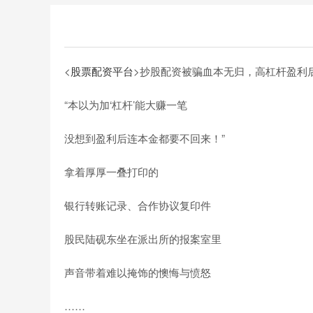
<
股票配资平台
>抄股配资被骗血本无归，高杠杆盈利
“本以为加‘杠杆’能大赚一笔
没想到盈利后连本金都要不回来！”
拿着厚厚一叠打印的
银行转账记录、合作协议复印件
股民陆砚东坐在派出所的报案室里
声音带着难以掩饰的懊悔与愤怒
……