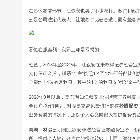
在协议签署环节，江叙安也耍了不少花样。客户和他们
芝是公司法定代表人，让她签字比较合适，而有些客户
看似在赚差额，实际上却是亏损的
经查，2018年至2023年，江叙安在未取得证券经
支付保证金后，联系“金主”按照1∶4至1∶10不等
金额约1.4％的月利息，其中约1％的利息支付给“金主”
2020年3月以后，姜芸明知江叙安非法经营证券融
金账户操作转账，对股票交易风险进行监控
抄股配资
业务资质的情况下，还以个人名义向他人提供配资资金1
同期，林曼芝明知江叙安非法经营证券融资业务，仍
所，提供个人银行账户供他操作转账，出面与部分客