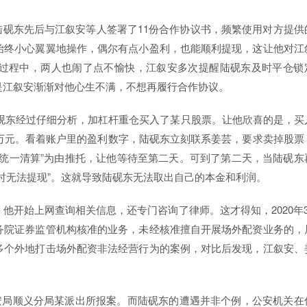
月，陆砚东先后与江叙安等人签署了11份合作协议书，频繁使用对方提供
始终小心翼翼地操作，偶尔有点小盈利，也能顺利提现，这让他对江
过程中，两人也闹了点不愉快，江叙安多次提醒陆砚东及时平仓锁
是江叙安渐渐对他心生不满，不想再履行合作协议。
，陆砚东经过仔细分析，加杠杆重仓买入了某只股票。让他欣喜的是，买
万元。看着账户里的盈利数字，陆砚东立刻联系姜芸，要求卖掉股票
统一清算”为由推托，让他等待至第二天。可到了第二天，当陆砚东
时无法提现”。这就导致陆砚东无法取出自己的本金和利润。
他开始上网查询相关信息，还专门咨询了律师。这才得知，2020年3
务院证券监管机构核准的业务，未经核准擅自开展场外配资业务的，
多个外地打击场外配资非法经营行为的案例，对比后发现，江叙安、
公安局顺义分局某派出所报案。而陆砚东的遭遇并非个例，公安机关在