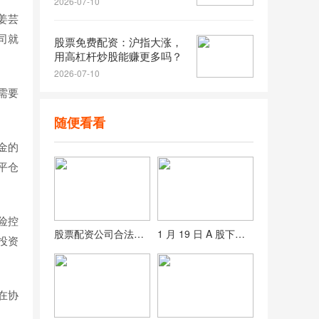
2026-07-10
姜芸
司就
股票免费配资：沪指大涨，
用高杠杆炒股能赚更多吗？
2026-07-10
需要
随便看看
金的
平仓
险控
股票配资公司合法吗？小心借钱炒股的高杠杆风险
1 月 19 日 A 股下调融资保证金，融资买入金额为何回落？
投资
在协