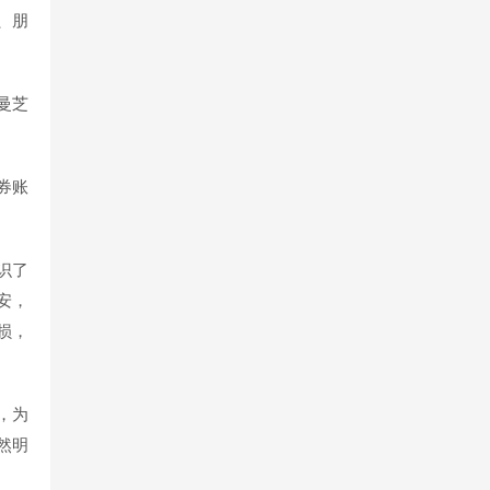
、朋
曼芝
券账
识了
安，
损，
，为
然明