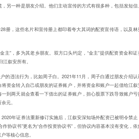
揽，另一种是朋友介绍。他们主动宣传的方式有很多种，包括发短信
。
册28册，这些名片和宣传册上都印着夸大其词的配资宣传语，以及林
金主”，多为其老乡朋友。双方口头约定，“金主”提供配资资金和证
归江叙安所有。
户的违法行为，比如周子白。2021年11月，周子白通过朋友介绍认
白将资金转入自己或朋友的证券账户，并将资金和账户一起借给江叙
每一到两天就会查看一下借出的证券账户，担心股票下跌导致账户亏
万余元。
2020年证券法重新修订实施后，江叙安深知场外配资已被明令禁止
合作协议书”更名为“合作投资协议书”，但协议内容基本没有变化，依
账户等核心信息。