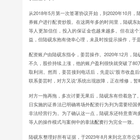
从2018年5月第一次签署协议开始，到2020年10
券账户进行配资炒股。在这两年多的时间里，陆砚东
等人更加信任，投入的保证金也越来越多。但在这个
益，但陆砚东抱有侥幸心理，未及时按提示操作，于
配资账户由陆砚东指令，姜芸操作。2020年12月
不久，股价持续上涨，他的账户盈利很快就突破了80
取利润。然而，姜芸接到电话后，先是以“股市收盘后
联系姜芸时，对方又说“系统出现故障，正在维修，暂
对方一拖再拖，多次讨要无果后，陆砚东有些着急了。
日实施的证券法已明确将场外配资行为列为需要经国
非法经营行为。为了确认这一点，陆砚东还特意查询
等人的操作模式与案例中的
非法配资
行为完全一致。
陆砚东整理好所有证据，于2023年8月来到北京市