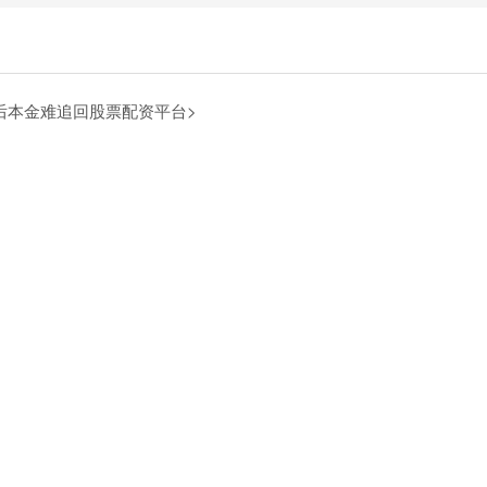
后本金难追回
股票配资平台>