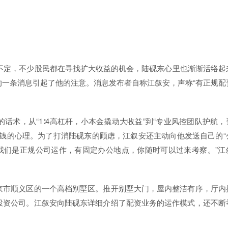
伏不定，不少股民都在寻找扩大收益的机会，陆砚东心里也渐渐活络起
一条消息引起了他的注意。消息发布者自称江叙安，声称“有正规配
。
话术，从“1∶4高杠杆，小本金撬动大收益”到“专业风控团队护航，
钱的心理。为了打消陆砚东的顾虑，江叙安还主动向他发送自己的“
我们是正规公司运作，有固定办公地点，你随时可以过来考察。”江
。
京市顺义区的一个高档别墅区。推开别墅大门，屋内整洁有序，厅内
投资公司。江叙安向陆砚东详细介绍了配资业务的运作模式，还不断