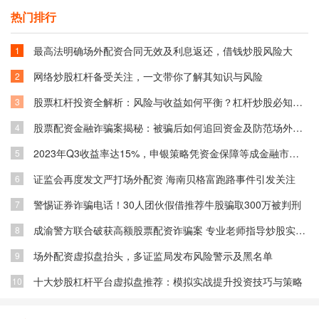
热门排行
最高法明确场外配资合同无效及利息返还，借钱炒股风险大
1
网络炒股杠杆备受关注，一文带你了解其知识与风险
2
股票杠杆投资全解析：风险与收益如何平衡？杠杆炒股必知技巧
3
股票配资金融诈骗案揭秘：被骗后如何追回资金及防范场外配资风险
4
2023年Q3收益率达15%，申银策略凭资金保障等成金融市场关注焦点
5
证监会再度发文严打场外配资 海南贝格富跑路事件引发关注
6
警惕证券诈骗电话！30人团伙假借推荐牛股骗取300万被判刑
7
成渝警方联合破获高额股票配资诈骗案 专业老师指导炒股实为骗局
8
场外配资虚拟盘抬头，多证监局发布风险警示及黑名单
9
十大炒股杠杆平台虚拟盘推荐：模拟实战提升投资技巧与策略
10