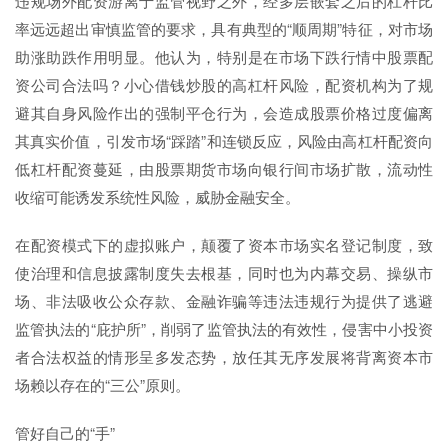
违规场外配资游离于监管视野之外，经多层嵌套之后的杠杆比
率远远超出审慎监管的要求，具有典型的“顺周期”特征，对市场
助涨助跌作用明显。他认为，特别是在市场下跌行情中股票配
资公司合法吗？小心借钱炒股的高杠杆风险，配资机构为了规
避其自身风险作出的强制平仓行为，会造成股票价格过度偏离
其真实价值，引发市场“踩踏”和连锁反应，风险由高杠杆配资向
低杠杆配资蔓延，由股票期货市场向银行间市场扩散，流动性
收缩可能诱发系统性风险，威胁金融安全。
在配资模式下的虚拟账户，颠覆了资本市场实名登记制度，致
使治理和信息披露制度失去根基，同时也为内幕交易、操纵市
场、非法吸收公众存款、金融诈骗等违法违规行为提供了逃避
监管执法的“庇护所”，削弱了监管执法的有效性，侵害中小投资
者合法权益的情形呈多发态势，放任其无序发展将背离资本市
场赖以存在的“三公”原则。
管好自己的“手”