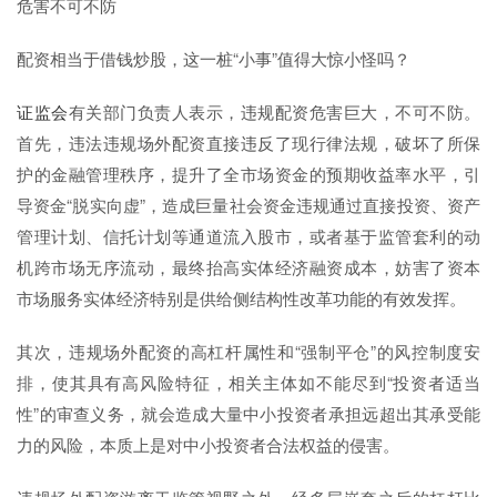
危害不可不防
配资相当于借钱炒股，这一桩“小事”值得大惊小怪吗？
证监会
有关部门负责人表示，违规配资危害巨大，不可不防。
首先，违法违规场外配资直接违反了现行律法规，破坏了所保
护的金融管理秩序，提升了全市场资金的预期收益率水平，引
导资金“脱实向虚”，造成巨量社会资金违规通过直接投资、资产
管理计划、信托计划等通道流入股市，或者基于监管套利的动
机跨市场无序流动，最终抬高实体经济融资成本，妨害了资本
市场服务实体经济特别是供给侧结构性改革功能的有效发挥。
其次，违规场外配资的高杠杆属性和“强制平仓”的风控制度安
排，使其具有高风险特征，相关主体如不能尽到“投资者适当
性”的审查义务，就会造成大量中小投资者承担远超出其承受能
力的风险，本质上是对中小投资者合法权益的侵害。