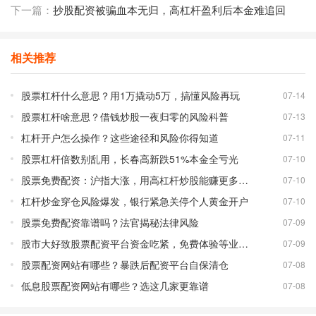
下一篇：
抄股配资被骗血本无归，高杠杆盈利后本金难追回
相关推荐
股票杠杆什么意思？用1万撬动5万，搞懂风险再玩
07-14
股票杠杆啥意思？借钱炒股一夜归零的风险科普
07-13
杠杆开户怎么操作？这些途径和风险你得知道
07-11
股票杠杆倍数别乱用，长春高新跌51%本金全亏光
07-10
股票免费配资：沪指大涨，用高杠杆炒股能赚更多吗？
07-10
杠杆炒金穿仓风险爆发，银行紧急关停个人黄金开户
07-10
股票免费配资靠谱吗？法官揭秘法律风险
07-09
股市大好致股票配资平台资金吃紧，免费体验等业务调整
07-09
股票配资网站有哪些？暴跌后配资平台自保清仓
07-08
低息股票配资网站有哪些？选这几家更靠谱
07-08