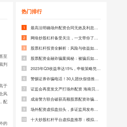
热门排行
最高法明确场外配资合同无效及利息返还，借钱炒股风险大
1
网络炒股杠杆备受关注，一文带你了解其知识与风险
2
股票杠杆投资全解析：风险与收益如何平衡？杠杆炒股必知技巧
3
甚至
股票配资金融诈骗案揭秘：被骗后如何追回资金及防范场外配资风险
4
裁判
2023年Q3收益率达15%，申银策略凭资金保障等成金融市场关注焦点
5
警惕证券诈骗电话！30人团伙假借推荐牛股骗取300万被判刑
6
高于
证监会再度发文严打场外配资 海南贝格富跑路事件引发关注
7
仓风
成渝警方联合破获高额股票配资诈骗案 专业老师指导炒股实为骗局
8
，配
场外配资虚拟盘抬头，多证监局发布风险警示及黑名单
9
十大炒股杠杆平台虚拟盘推荐：模拟实战提升投资技巧与策略
10
外的