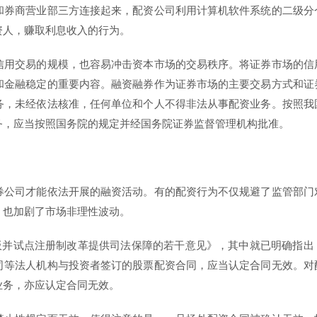
和券商营业部三方连接起来，配资公司利用计算机软件系统的二级分
资人，赚取利息收入的行为。
信用交易的规模，也容易冲击资本市场的交易秩序。将证券市场的信
和金融稳定的重要内容。融资融券作为证券市场的主要交易方式和证
务，未经依法核准，任何单位和个人不得非法从事配资业务。按照我
务，应当按照国务院的规定并经国务院证券监督管理机构批准。
券公司才能依法开展的融资活动。有的配资行为不仅规避了监管部门
，也加剧了市场非理性波动。
创板并试点注册制改革提供司法保障的若干意见》，其中就已明确指出
司等法人机构与投资者签订的股票配资合同，应当认定合同无效。对
业务，亦应认定合同无效。