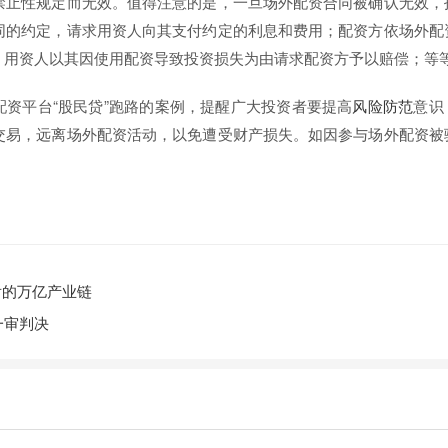
禁止性规定而无效。值得注意的是，一旦场外配资合同被确认无效，
同的约定，请求用资人向其支付约定的利息和费用；配资方依场外配
；用资人以其因使用配资导致投资损失为由请求配资方予以赔偿；等
配资平台“股民贷”跑路的案例，提醒广大投资者要提高
风险防范
意识
交易，远离场外配资活动，以免遭受财产损失。如因参与场外配资被
后的万亿产业链
一审判决