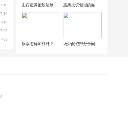
山西证券配股进展受关注，技术分析助力推测判断？
股票投资领域的融资买入策略：风险与回报并存，如何制定？
07-13
07-10
07-10
07-09
07-08
股票怎样加杠杆？同花顺用户可用的3种方法
场外配资部分合同条款曝光！整顿两三年后竟再度活跃？
8