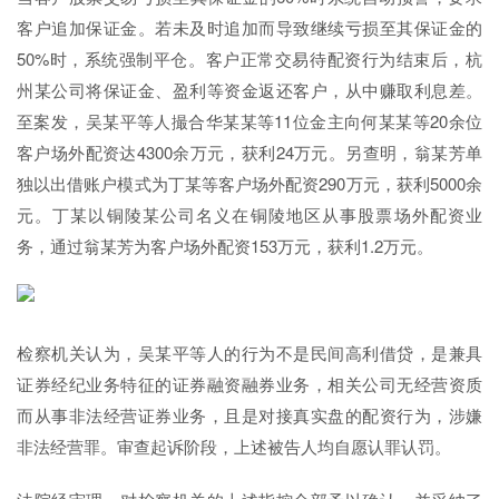
客户追加保证金。若未及时追加而导致继续亏损至其保证金的
50%时，系统强制平仓。客户正常交易待配资行为结束后，杭
州某公司将保证金、盈利等资金返还客户，从中赚取利息差。
至案发，吴某平等人撮合华某某等11位金主向何某某等20余位
客户场外配资达4300余万元，获利24万元。另查明，翁某芳单
独以出借账户模式为丁某等客户场外配资290万元，获利5000余
元。丁某以铜陵某公司名义在铜陵地区从事股票场外配资业
务，通过翁某芳为客户场外配资153万元，获利1.2万元。
检察机关认为，吴某平等人的行为不是民间高利借贷，是兼具
证券经纪业务特征的证券融资融券业务，相关公司无经营资质
而从事非法经营证券业务，且是对接真实盘的配资行为，涉嫌
非法经营罪。审查起诉阶段，上述被告人均自愿认罪认罚。