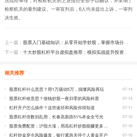
法院经审理，对检察机关的上述指控全部予以确认，并采纳了
检察机关的量刑建议。一审宣判后，6人均未提出上诉，一审判
决生效。
上一篇：
股票入门基础知识：从零开始学炒股，掌握市场分析与投资策略
下一篇：
十大炒股杠杆平台虚拟盘推荐：模拟实战提升投资技巧与策略
相关推荐
股票杠杆什么意思？用1万撬动5万，搞懂风险再玩
07-14
股票杠杆啥意思？借钱炒股一夜归零的风险科普
07-13
杠杆开户怎么操作？这些途径和风险你得知道
07-11
股票杠杆倍数别乱用，长春高新跌51%本金全亏光
07-10
股票免费配资：沪指大涨，用高杠杆炒股能赚更多吗？
07-10
杠杆炒金穿仓风险爆发，银行紧急关停个人黄金开户
07-10