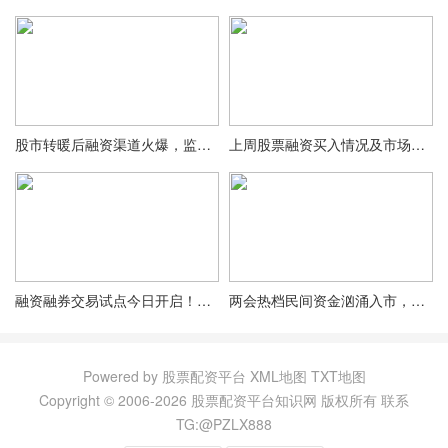
股市转暖后融资渠道火爆，监管加强将使杠杆牛市步入慢牛？
上周股票融资买入情况及市场回顾，含新股申购与融券余额
融资融券交易试点今日开启！开户指南请查收，附详细步骤
两会热档民间资金汹涌入市，线上线下配资公司迎来新机遇
Powered by 股票配资平台
XML地图
TXT地图
Copyright © 2006-
2026 股票配资平台知识网 版权所有
联系
TG:@PZLX888