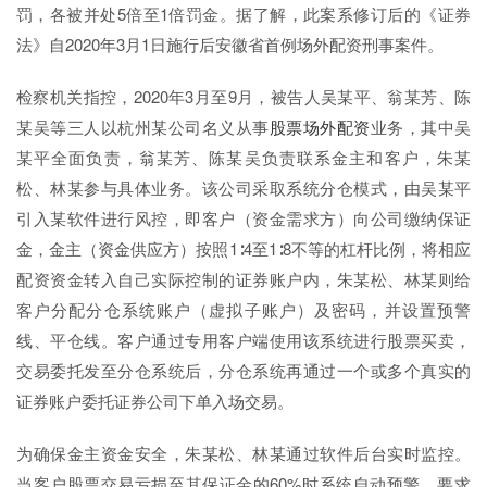
罚，各被并处5倍至1倍罚金。据了解，此案系修订后的《证券
法》自2020年3月1日施行后安徽省首例场外配资刑事案件。
检察机关指控，2020年3月至9月，被告人吴某平、翁某芳、陈
某吴等三人以杭州某公司名义从事
股票场外配资
业务，其中吴
某平全面负责，翁某芳、陈某吴负责联系金主和客户，朱某
松、林某参与具体业务。该公司采取系统分仓模式，由吴某平
引入某软件进行风控，即客户（资金需求方）向公司缴纳保证
金，金主（资金供应方）按照1∶4至1∶8不等的杠杆比例，将相应
配资资金转入自己实际控制的证券账户内，朱某松、林某则给
客户分配分仓系统账户（虚拟子账户）及密码，并设置预警
线、平仓线。客户通过专用客户端使用该系统进行股票买卖，
交易委托发至分仓系统后，分仓系统再通过一个或多个真实的
证券账户委托证券公司下单入场交易。
为确保金主资金安全，朱某松、林某通过软件后台实时监控。
当客户股票交易亏损至其保证金的60%时系统自动预警，要求