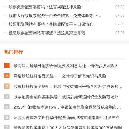
股票免费配资靠谱吗？法官揭秘法律风险
07-09
股市大好致股票配资平台资金吃紧，免费体验等业务调整
07-09
股票配资网站有哪些？暴跌后配资平台自保清仓
07-08
低息股票配资网站有哪些？选这几家更靠谱
07-08
热门排行
最高法明确场外配资合同无效及利息返还，借钱炒股风险大
1
网络炒股杠杆备受关注，一文带你了解其知识与风险
2
股票杠杆投资全解析：风险与收益如何平衡？杠杆炒股必知技巧
3
股票配资金融诈骗案揭秘：被骗后如何追回资金及防范场外配资风险
4
2023年Q3收益率达15%，申银策略凭资金保障等成金融市场关注焦点
5
证监会再度发文严打场外配资 海南贝格富跑路事件引发关注
6
警惕证券诈骗电话！30人团伙假借推荐牛股骗取300万被判刑
7