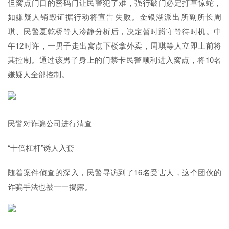
但窝点门口的密码门让民警犯了难，强行破门必定打草惊蛇，
如嫌疑人销毁证据行动将宣告失败。金银湖派出所副所长周
琪、民警夏乾桥等人冷静分析后，决定暂时蹲守等待时机。中
午12时许，一男子走出窝点下楼拿外卖，周琪等人立即上前将
其控制。通过该男子身上的门禁卡民警顺利进入窝点，将10名
嫌疑人全部控制。
民警对诈骗公司进行清查
“十倍杠杆”诱人入套
随着案件侦查的深入，民警寻访到了16名受害人，这个团伙的
诈骗手法也被一一揭露。