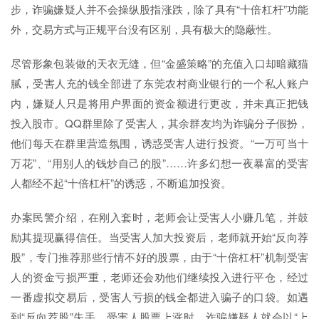
步，诈骗嫌疑人并不会操纵股指涨跌，除了具有“十倍杠杆”功能
外，交易方式与正规平台没有区别，具有极大的隐蔽性。
尽管形象包装做的天衣无缝，但“金盛策略”的充值入口却暗藏猫
腻，受害人充的钱全部进了东莞农村商业银行的一个私人账户
内，嫌疑人只是将用户界面的资金额进行更改，并未真正把钱
投入股市。QQ群里除了受害人，其余群友均为诈骗分子假扮，
他们每天在群里营造氛围，诱惑受害人进行投资。“一万可当十
万花”、“用别人的钱炒自己的股”……许多幻想一夜暴富的受害
人都经不起“十倍杠杆”的诱惑，不断追加投资。
办案民警介绍，在刚入套时，老师会让受害人小赚几笔，并鼓
励其提现赢得信任。当受害人加大投资后，老师就开始“反向荐
股”，专门推荐那些行情不好的股票，由于“十倍杠杆”机制受害
人的资金亏损严重，老师还会劝他们继续投入进行平仓，经过
一番虚拟交易后，受害人亏损的钱全都进入骗子的口袋。如遇
到“反向荐股”失手，受害人股票上涨时，诈骗嫌疑人就会以“上