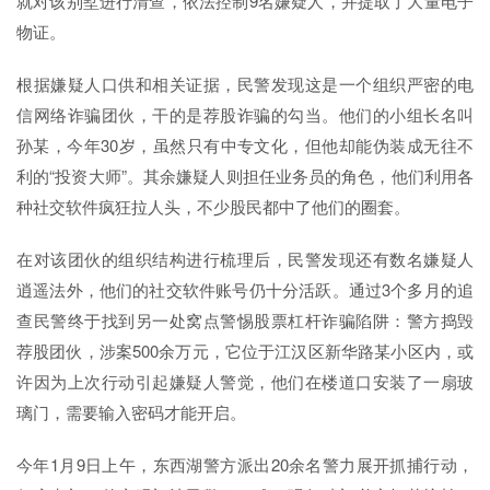
就对该别墅进行清查，依法控制9名嫌疑人，并提取了大量电子
物证。
根据嫌疑人口供和相关证据，民警发现这是一个组织严密的电
信网络诈骗团伙，干的是荐股诈骗的勾当。他们的小组长名叫
孙某，今年30岁，虽然只有中专文化，但他却能伪装成无往不
利的“投资大师”。其余嫌疑人则担任业务员的角色，他们利用各
种社交软件疯狂拉人头，不少股民都中了他们的圈套。
在对该团伙的组织结构进行梳理后，民警发现还有数名嫌疑人
逍遥法外，他们的社交软件账号仍十分活跃。通过3个多月的追
查民警终于找到另一处窝点警惕股票杠杆诈骗陷阱：警方捣毁
荐股团伙，涉案500余万元，它位于江汉区新华路某小区内，或
许因为上次行动引起嫌疑人警觉，他们在楼道口安装了一扇玻
璃门，需要输入密码才能开启。
今年1月9日上午，东西湖警方派出20余名警力展开抓捕行动，