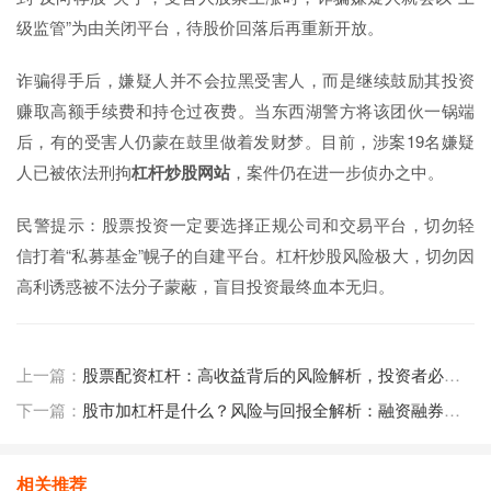
级监管”为由关闭平台，待股价回落后再重新开放。
诈骗得手后，嫌疑人并不会拉黑受害人，而是继续鼓励其投资
赚取高额手续费和持仓过夜费。当东西湖警方将该团伙一锅端
后，有的受害人仍蒙在鼓里做着发财梦。目前，涉案19名嫌疑
人已被依法刑拘
杠杆炒股网站
，案件仍在进一步侦办之中。
民警提示：股票投资一定要选择正规公司和交易平台，切勿轻
信打着“私募基金”幌子的自建平台。杠杆炒股风险极大，切勿因
高利诱惑被不法分子蒙蔽，盲目投资最终血本无归。
上一篇：
股票配资杠杆：高收益背后的风险解析，投资者必读指南
下一篇：
股市加杠杆是什么？风险与回报全解析：融资融券、杠杆买入卖出详解
相关推荐