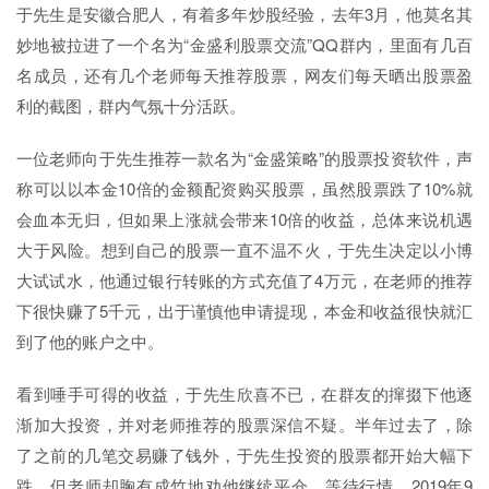
于先生是安徽合肥人，有着多年炒股经验，去年3月，他莫名其
妙地被拉进了一个名为“金盛利股票交流”QQ群内，里面有几百
名成员，还有几个老师每天推荐股票，网友们每天晒出股票盈
利的截图，群内气氛十分活跃。
一位老师向于先生推荐一款名为“金盛策略”的股票投资软件，声
称可以以本金10倍的金额配资购买股票，虽然股票跌了10%就
会血本无归，但如果上涨就会带来10倍的收益，总体来说机遇
大于风险。想到自己的股票一直不温不火，于先生决定以小博
大试试水，他通过银行转账的方式充值了4万元，在老师的推荐
下很快赚了5千元，出于谨慎他申请提现，本金和收益很快就汇
到了他的账户之中。
看到唾手可得的收益，于先生欣喜不已，在群友的撺掇下他逐
渐加大投资，并对老师推荐的股票深信不疑。半年过去了，除
了之前的几笔交易赚了钱外，于先生投资的股票都开始大幅下
跌，但老师却胸有成竹地劝他继续平仓、等待行情。2019年9