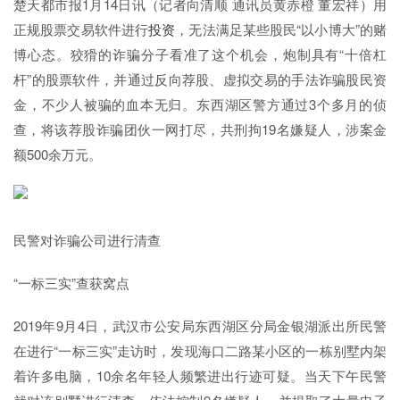
楚天都市报1月14日讯（记者向清顺 通讯员黄赤橙 董宏祥）用
正规股票交易软件进行
投资
，无法满足某些股民“以小博大”的赌
博心态。狡猾的诈骗分子看准了这个机会，炮制具有“十倍杠
杆”的股票软件，并通过反向荐股、虚拟交易的手法诈骗股民资
金，不少人被骗的血本无归。东西湖区警方通过3个多月的侦
查，将该荐股诈骗团伙一网打尽，共刑拘19名嫌疑人，涉案金
额500余万元。
民警对诈骗公司进行清查
“一标三实”查获窝点
2019年9月4日，武汉市公安局东西湖区分局金银湖派出所民警
在进行“一标三实”走访时，发现海口二路某小区的一栋别墅内架
着许多电脑，10余名年轻人频繁进出行迹可疑。当天下午民警