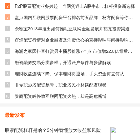
P2P股票配资业务兴起：当网贷遇上A股牛市，杠杆投资新选择
2
盘点国内互联网股票配资平台排名前五品牌：杨方配资等你了解
3
余额宝2013年推出如何推动互联网金融发展并拓宽投资渠道
4
辉煌配资行情对企业融资及消费信心的直接影响与间接影响分析
5
海澜之家因抖音打赏男主播股价涨7个点 市值增22.8亿背后原因
6
融资融券交易分类多样，开通账户条件与步骤解读
7
理财收益连续下降、保本理财将退场，手头资金何去何从
8
非专职炒股配资易亏，职业股民小林谈配资现状
9
券商配资叫停致互联网配资火热，却是高危赌博
10
最新发布
股票配资杠杆是啥？3分钟看懂放大收益和风险