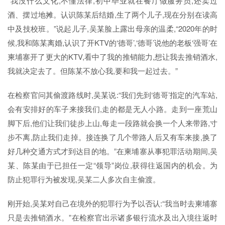
“我没什么文化,不懂法律,初中毕业就在餐厅做服务员,还卖过
酒、摆过地摊。认识陈某后结婚,生了两个儿子,现在分别在读高
中及技校班。”说起儿子,吴某脸上露出母亲的温柔,“2020年的时
候,我和陈某离婚,认识了开KTV的‘德哥’,‘德哥’说他的老板‘强哥’在
柬埔寨开了更大的KTV,看中了我的推销能力,想让我去推销酒水,
我就决定去了。但陈某不放心我,要和我一起过去。”
在检察官问其偷渡路线时,吴某说:“我们先到‘德哥’指定的汽车站,
会有安排好的车子来接我们,走的都是无人小路。走到一座荒山
脚下后,他们让我们徒步上山,每走一段路就会换一个人来带路,寸
步不离,防止我们走掉。接连换了几个带路人后又有车来接,换了
好几种交通方式才到达目的地。”在柬埔寨从事犯罪活动期间,吴
某、陈某由于已担任一定“领导”岗位,获得往返国内的机会。为
防止犯罪行为被发现,吴某二人多次自主偷渡。
刚开始,吴某对自己在境外的犯罪行为予以否认:“我当时去柬埔寨
只是去推销酒水。”在检察官出示诸多银行流水及出入境往返时