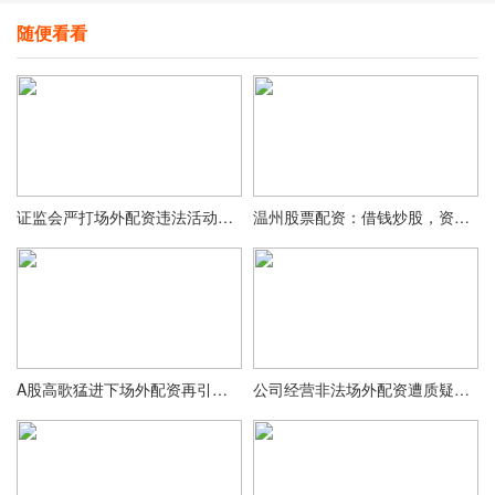
随便看看
证监会严打场外配资违法活动，吴某非法经营案被查处
温州股票配资：借钱炒股，资金跑步入场
A股高歌猛进下场外配资再引关注，多平台现跑路乱象
公司经营非法场外配资遭质疑，证监会曝光平台多数失效