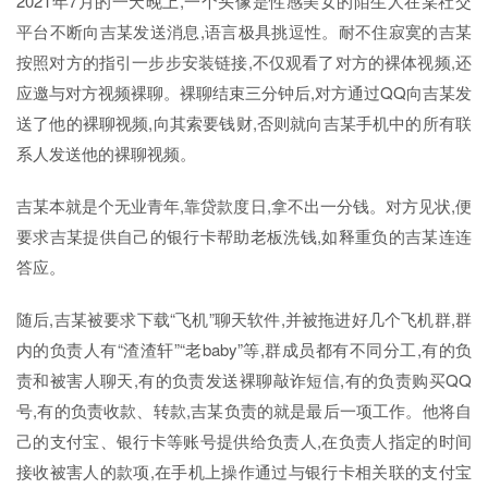
2021年7月的一天晚上,一个头像是性感美女的陌生人在某社交
平台不断向吉某发送消息,语言极具挑逗性。耐不住寂寞的吉某
按照对方的指引一步步安装链接,不仅观看了对方的裸体视频,还
应邀与对方视频裸聊。裸聊结束三分钟后,对方通过QQ向吉某发
送了他的裸聊视频,向其索要钱财,否则就向吉某手机中的所有联
系人发送他的裸聊视频。
吉某本就是个无业青年,靠贷款度日,拿不出一分钱。对方见状,便
要求吉某提供自己的银行卡帮助老板洗钱,如释重负的吉某连连
答应。
随后,吉某被要求下载“飞机”聊天软件,并被拖进好几个飞机群,群
内的负责人有“渣渣轩”“老baby”等,群成员都有不同分工,有的负
责和被害人聊天,有的负责发送裸聊敲诈短信,有的负责购买QQ
号,有的负责收款、转款,吉某负责的就是最后一项工作。他将自
己的支付宝、银行卡等账号提供给负责人,在负责人指定的时间
接收被害人的款项,在手机上操作通过与银行卡相关联的支付宝