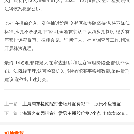
人由最初的18人增加至51人。2022年12月9日,文登区检察院依
法将该案提起公诉。
此外,在提前介入、案件捕诉阶段,文登区检察院坚持“从快不降低
标准,从宽不放纵犯罪”原则,全程贯彻认罪认罚从宽制度,稳妥有
序安排远程提审、律师会见、询问证人、社区调查等工作,精准
开展释法说理。
最终,14名犯罪嫌疑人在审查起诉和法庭审理阶段全部认罪认
罚。法院经审理,认可检察机关指控的犯罪事实和数额,采纳量刑
建议,遂作出上述判决。
上一篇：
上海浦东检察院打击场外配资犯罪：股民不应被配资假象迷惑
下一篇：
海澜之家因抖音打赏男主播股价涨7个点 市值增22.8亿背后原因
相关推荐