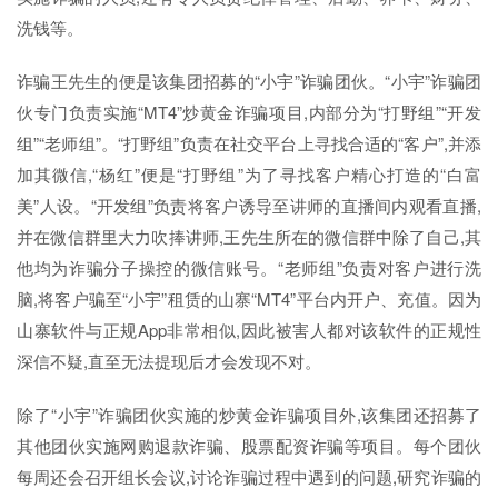
洗钱等。
诈骗王先生的便是该集团招募的“小宇”诈骗团伙。“小宇”诈骗团
伙专门负责实施“MT4”炒黄金诈骗项目,内部分为“打野组”“开发
组”“老师组”。“打野组”负责在社交平台上寻找合适的“客户”,并添
加其微信,“杨红”便是“打野组”为了寻找客户精心打造的“白富
美”人设。“开发组”负责将客户诱导至讲师的直播间内观看直播,
并在微信群里大力吹捧讲师,王先生所在的微信群中除了自己,其
他均为诈骗分子操控的微信账号。“老师组”负责对客户进行洗
脑,将客户骗至“小宇”租赁的山寨“MT4”平台内开户、充值。因为
山寨软件与正规App非常相似,因此被害人都对该软件的正规性
深信不疑,直至无法提现后才会发现不对。
除了“小宇”诈骗团伙实施的炒黄金诈骗项目外,该集团还招募了
其他团伙实施网购退款诈骗、股票配资诈骗等项目。每个团伙
每周还会召开组长会议,讨论诈骗过程中遇到的问题,研究诈骗的