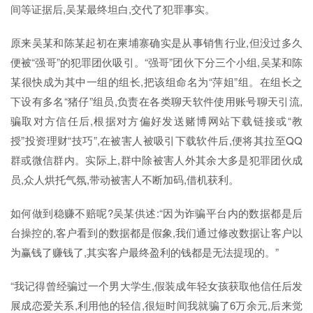
间等证据后,吴某最终坦白,交代了犯罪事实。
原来吴某和陈某起初在柬埔寨确实是从事销售行业,但没过多久
便被“强哥”的犯罪团伙吸引。“强哥”团伙下分三个小组,吴某和陈
某很快成为其中一组的组长,把该组命名为“萍姐”组。在组长之
下设有多名“猪仔”组员,负责在各类聊天软件使用账号聊天引流,
骗取对方信任后,根据对方偏好发送赌博网站下载链接或“教
授”投资理财“技巧”,在被害人被吸引下载软件后,便将其拉至QQ
群或微信群内。实际上,群中除被害人外其余大多是犯罪团伙成
员,众人烘托气氛,带动被害人不断加码,借机获利。
如何做到稳赚不赔呢?吴某供述:“因为诈骗平台内的数据都是后
台操控的,客户看到的数据都是假象,我们通过修改数据让客户以
为赢钱了赚钱了,其实客户最终盈利的钱都是无法提现的。”
“我记得曾经骗过一个男大学生,假装成年轻女孩获取他信任后发
展成恋爱关系,利用他的轻信,很短时间我就骗了6万余元,后来觉