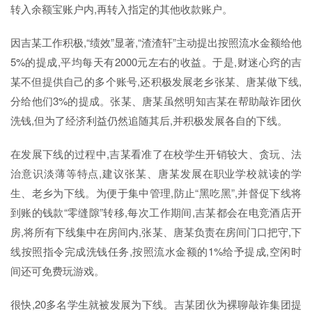
转入余额宝账户内,再转入指定的其他收款账户。
因吉某工作积极,“绩效”显著,“渣渣轩”主动提出按照流水金额给他
5%的提成,平均每天有2000元左右的收益。于是,财迷心窍的吉
某不但提供自己的多个账号,还积极发展老乡张某、唐某做下线,
分给他们3%的提成。张某、唐某虽然明知吉某在帮助敲诈团伙
洗钱,但为了经济利益仍然追随其后,并积极发展各自的下线。
在发展下线的过程中,吉某看准了在校学生开销较大、贪玩、法
治意识淡薄等特点,建议张某、唐某发展在职业学校就读的学
生、老乡为下线。为便于集中管理,防止“黑吃黑”,并督促下线将
到账的钱款“零缝隙”转移,每次工作期间,吉某都会在电竞酒店开
房,将所有下线集中在房间内,张某、唐某负责在房间门口把守,下
线按照指令完成洗钱任务,按照流水金额的1%给予提成,空闲时
间还可免费玩游戏。
很快,20多名学生就被发展为下线。吉某团伙为裸聊敲诈集团提