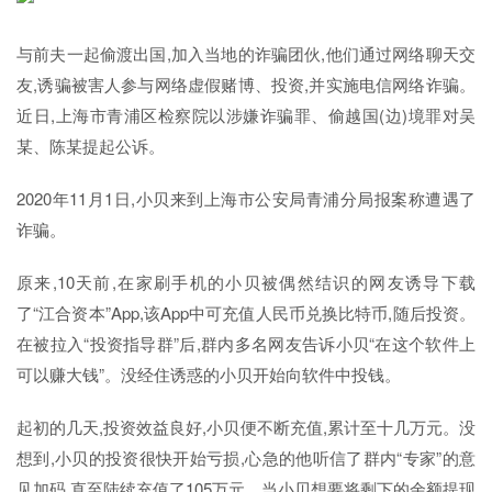
与前夫一起偷渡出国,加入当地的诈骗团伙,他们通过网络聊天交
友,诱骗被害人参与网络虚假赌博、投资,并实施电信网络诈骗。
近日,上海市青浦区检察院以涉嫌诈骗罪、偷越国(边)境罪对吴
某、陈某提起公诉。
2020年11月1日,小贝来到上海市公安局青浦分局报案称遭遇了
诈骗。
原来,10天前,在家刷手机的小贝被偶然结识的网友诱导下载
了“江合资本”App,该App中可充值人民币兑换比特币,随后投资。
在被拉入“投资指导群”后,群内多名网友告诉小贝“在这个软件上
可以赚大钱”。没经住诱惑的小贝开始向软件中投钱。
起初的几天,投资效益良好,小贝便不断充值,累计至十几万元。没
想到,小贝的投资很快开始亏损,心急的他听信了群内“专家”的意
见加码,直至陆续充值了105万元。当小贝想要将剩下的余额提现