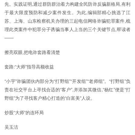
先。实践证明,通过群防群治着力构建全民防诈反骗新格局,有利
于最大限度预防和减少案件发生。为此,编辑部精心挑选了江
苏、上海、山东检察机关办理的三起电信网络诈骗犯罪案件,梳
理此类案件中犯罪分子诱骗当事人上当的三个关键节点,帮读者
——
擦亮双眼,把电诈套路看清楚
套路:“大师”指导高额收益
“小宇”诈骗团伙内部分为“打野组”“开发组”“老师组”。“打野组”负
责在社交平台上寻找合适的“客户”,并添加其微信,“杨红”便是“打
野组”为了寻找客户精心打造的“白富美”人设。
炒股“大师”的连环局
吴玉洁