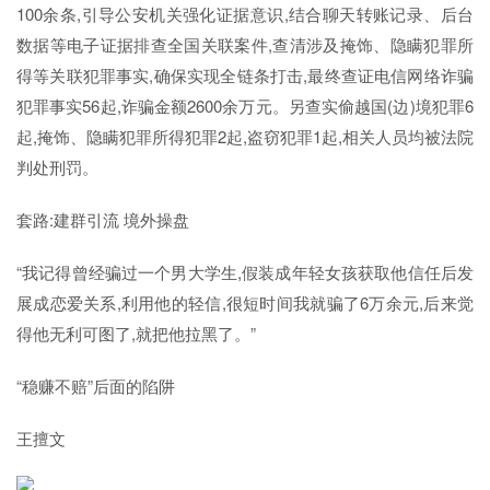
100余条,引导公安机关强化证据意识,结合聊天转账记录、后台
数据等电子证据排查全国关联案件,查清涉及掩饰、隐瞒犯罪所
得等关联犯罪事实,确保实现全链条打击,最终查证电信网络诈骗
犯罪事实56起,诈骗金额2600余万元。另查实偷越国(边)境犯罪6
起,掩饰、隐瞒犯罪所得犯罪2起,盗窃犯罪1起,相关人员均被法院
判处刑罚。
套路:建群引流 境外操盘
“我记得曾经骗过一个男大学生,假装成年轻女孩获取他信任后发
展成恋爱关系,利用他的轻信,很短时间我就骗了6万余元,后来觉
得他无利可图了,就把他拉黑了。”
“稳赚不赔”后面的陷阱
王擅文