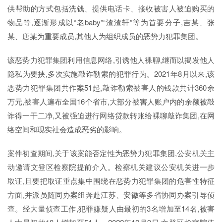
供帮助的方式包括洗钱、提供电话卡、接收被害人被迫购买的
物品等,逐渐形成以“老baby”“渣渣轩”等为首要分子,吉某、张
某、唐某为重要成员,其他人为组织成员的恶势力犯罪集团。
该恶势力犯罪集团利用信息网络,引诱他人裸聊,继而以揭发他人
隐私为要挟,多次实施敲诈勒索的犯罪行为。2021年8月以来,该
恶势力犯罪集团共作案51起,敲诈勒索被害人的钱款共计360余
万元,被害人遍布全国16个省市,大部分被害人账户内的余额被敲
诈得一干二净,又被强迫进行网络贷款转账给裸聊敲诈集团,在网
络空间和现实社会造成恶劣的影响。
案件初查期间,关于该案能否定性为恶势力犯罪集团,公安机关主
动邀请文登区检察院提前介入。检察机关建议公安机关进一步
取证,且要把取证重点集中围绕在恶势力犯罪集团的危害性特征
方面,并派员随同办案组奔赴江苏、安徽等多省协同办案引导侦
查。经大量侦查工作,犯罪嫌疑人由最初的3名增加至14名,被害