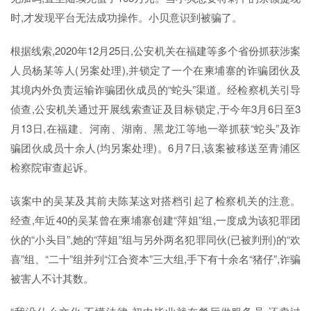
时,才发现平台无法成功操作。小贝意识到被骗了。
根据线索,2020年12月25日,公安机关在福建等多个省份抓获涉案
人员杨某等人(另案处理),并锁定了一个在柬埔寨的诈骗团伙及
其境内外负责运输诈骗团伙成员的“蛇头”渠道。经检察机关引导
侦查,公安机关通过开展线索查证及目标锁定,于今年3月6日至3
月13日,在福建、河南、湖南、黑龙江等地一举抓获“蛇头”及诈
骗团伙成员十余人(均另案处理)。6月7日,该案被移送至青浦区
检察院审查起诉。
该案中的吴某及其前夫陈某这对搭档引起了检察机关的注意。
经查,年近40的吴某曾在柬埔寨创建“萍姐”组,一度成为该犯罪团
伙的“小头目”,她的“萍姐”组与另外两名犯罪同伙(已被判刑)的“欢
喜”组、“二十”组并列“江合资本”三大组,手下有十余名“猪仔”,诈骗
被害人不计其数。