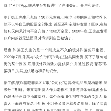
载了“MT4”App,联系平台客服进行了注册登记、开户和充值。
刚开始王先生只充值了30万元左右,但在李老师的保证和推荐下,
他不仅将自己的股票全部取出,甚至还和亲朋好友借了巨款,在短
短18天内累计向平台充值了1262万余元。2020年底,王先生发现
账户内的钱无法提现,才意识到自己被骗了。
经查,诈骗王先生的是一个刚成立不久的境外诈骗犯罪集团。
2020年7月,朱某与“校长”“海哥”(均在逃)共同出资,买下了缅甸老
街的某个园区,雇用境外武装势力提供保护,并通过投资“招募”诈
骗项目,为其提供场地和启动资金。
据了解,该诈骗犯罪集团采取“公司化”运营模式,组织架构清晰,层
级分工明确。朱某等出资人作为老板不用参与具体诈骗,但会从
诈骗所得总额中抽取提成。每个诈骗团伙都有具体的负责人,负
责人下面设有多名小组长,小组长又管理着多名组员。除了负责
实施诈骗的人员,还有专人负责纪律管理、后勤、养卡、财务、