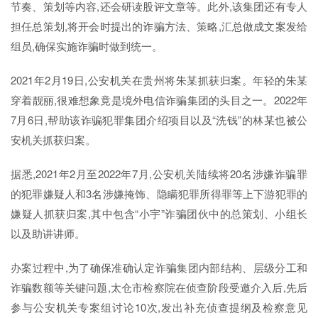
节奏、策划等内容,还会研读股评文章等。此外,该集团还有专人
担任总策划,将开会时提出的诈骗方法、策略,汇总做成文案发给
组员,确保实施诈骗时做到统一。
2021年2月19日,公安机关在贵州将朱某抓获归案。年轻的朱某
穿着靓丽,很难想象竟是境外电信诈骗集团的头目之一。2022年
7月6日,帮助该诈骗犯罪集团介绍项目以及“洗钱”的林某也被公
安机关抓获归案。
据悉,2021年2月至2022年7月,公安机关陆续将20名涉嫌诈骗罪
的犯罪嫌疑人和3名涉嫌掩饰、隐瞒犯罪所得罪等上下游犯罪的
嫌疑人抓获归案,其中包含“小宇”诈骗团伙中的总策划、小组长
以及助讲讲师。
办案过程中,为了确保准确认定诈骗集团内部结构、层级分工和
诈骗数额等关键问题,太仓市检察院在侦查阶段受邀介入后,先后
参与公安机关专案组讨论10次,发出补充侦查提纲及检察意见