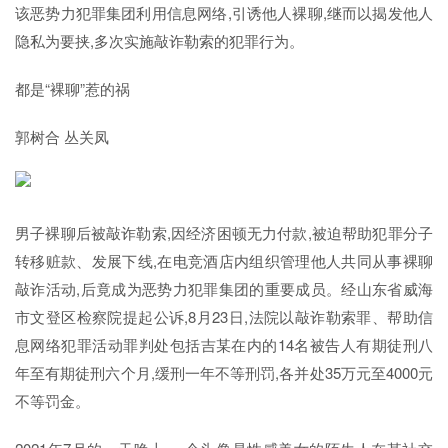
该恶势力犯罪集团利用信息网络,引诱他人裸聊,继而以揭发他人
隐私为要挟,多次实施敲诈勒索的犯罪行为。
都是“裸聊”惹的祸
郭树合 丛关凤
男子裸聊后被敲诈勒索,因经济困顿无力付款,被迫帮助犯罪分子
转移赃款、发展下线,在电竞酒店内组织管理他人共同从事裸聊
敲诈活动,后竟成为恶势力犯罪集团的重要成员。经山东省威海
市文登区检察院提起公诉,8月23日,法院以敲诈勒索罪、帮助信
息网络犯罪活动罪判处包括吉某在内的14名被告人有期徒刑八
年至有期徒刑六个月,缓刑一年不等刑罚,各并处35万元至4000元
不等罚金。