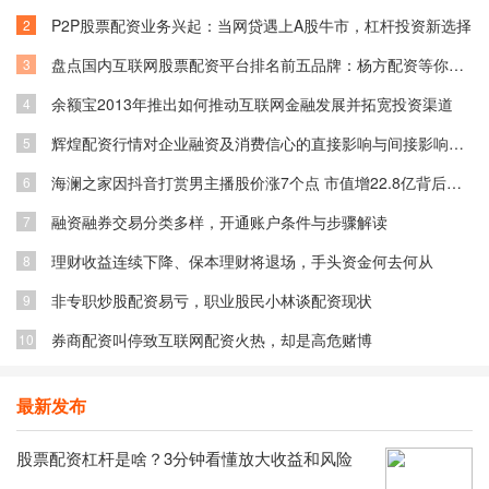
P2P股票配资业务兴起：当网贷遇上A股牛市，杠杆投资新选择
2
盘点国内互联网股票配资平台排名前五品牌：杨方配资等你了解
3
余额宝2013年推出如何推动互联网金融发展并拓宽投资渠道
4
辉煌配资行情对企业融资及消费信心的直接影响与间接影响分析
5
海澜之家因抖音打赏男主播股价涨7个点 市值增22.8亿背后原因
6
融资融券交易分类多样，开通账户条件与步骤解读
7
理财收益连续下降、保本理财将退场，手头资金何去何从
8
非专职炒股配资易亏，职业股民小林谈配资现状
9
券商配资叫停致互联网配资火热，却是高危赌博
10
最新发布
股票配资杠杆是啥？3分钟看懂放大收益和风险