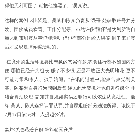
得他无利可图了,就把他拉黑了。”吴某说。
这样的案例比比皆是。吴某和陈某负责从“强哥”处获取账号并分
发、团伙成员看管、工作分配等。虽然许多“猪仔”是为利所诱自
愿来到柬埔寨从事犯罪活动,但也有部分是经人哄骗,到了柬埔寨
后才发现是搞诈骗活动的。
“在境外的生活环境要比想象的恶劣许多,衣食住行都不如国内方
便,哪怕已经升为组长,赚了不少钱,还是不敢正大光明地花,更不
可能时常和家人、孩子沟通。”在讯问过程中,检察官察觉到吴
某、陈某对自身行为感到后悔,遂以此为契机对他们进行感化,并
结合释法说理,告知其自愿如实供述罪行可以依法从宽处理。最
终,吴某、陈某选择认罪认罚,并自愿退赔部分违法所得。该院于
7月17日依法对二人提起公诉。
套路:美色诱惑在前 敲诈勒索在后