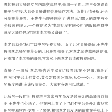
将其拉到大师建立的内部交流群里,每周一至周五群里会发送直
播平台链接,大师会直播讲授炒股操作方法、近期行情分析,还会
分享推荐股票。王先生当即便同意了,进群后,100人的群里有不
少股民在聊天,一个微信名为“电器批发有限公司”的股民在群中
派发大额红包,称“跟着李老师又赚钱了”。
李老师就是“杨红”口中的投资大师。听了几次直播课后,王先生
按照李老师的推荐买的几只股票都涨了,对李老师也越来越信服,
还添加了李老师的微信,常常私下向李老师请教投资问题。
直播了一周后,李老师告诉学员们:“股票现在不好做,我最近
在‘MT4’平台上炒黄金,黄金对接国际市场,从公平公正、国际化
的角度来讲,应该投资黄金。大家有兴趣可以试试。”
此后的一段时间,投资群里常常有学员发送炒黄金的高额收益截
图,王先生也心动了。他在网上查了下,“MT4”平台是外汇市场常
用的交易软件,便放下了警惕,根据李老师发送的链接在手机上下