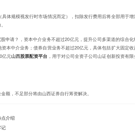
（具体规模视发行时市场情况而定），扣除发行费用后将全部用于增
力。
核配股申请？，资本中介业务不超过20亿元，提升公司多渠道的综合化
资本中介业务；债券自营业务不超过20亿元，具体包括扩大固定收
0亿元
山西
股票配资平台
，用于对公司全资子公司山证创新投资有限
金金额，不足部分将由山西证券自行筹资解决。
特点介绍
牢记