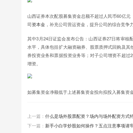
山西证券本次配股募集资金总额不超过人民币60亿元
司
资本金
，补充公司营运资金，提升公司的综合竞争
其中3月24日证监会发布公告：山西证券27日将审
水平，具体包括扩大融资融券、股票质押式回购及其他
券投资业务和票据投资业务等；对子公司增资不超过2
增资。
如募集资金净额低于上述募集资金投向拟投入募集资
上一篇：
什么是场外股票配资？场内与场外配资方式
下一篇：
新手小白学炒股如何操作？五点注意事项请