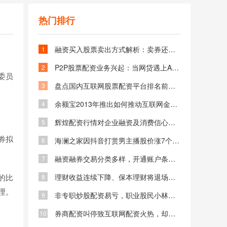
热门排行
融资买入股票卖出方式解析：卖券还款与担保物卖出的区别与选择
1
P2P股票配资业务兴起：当网贷遇上A股牛市，杠杆投资新选择
2
委员
盘点国内互联网股票配资平台排名前五品牌：杨方配资等你了解
3
余额宝2013年推出如何推动互联网金融发展并拓宽投资渠道
4
辉煌配资行情对企业融资及消费信心的直接影响与间接影响分析
5
证券拟
海澜之家因抖音打赏男主播股价涨7个点 市值增22.8亿背后原因
6
融资融券交易分类多样，开通账户条件与步骤解读
7
的比
理财收益连续下降、保本理财将退场，手头资金何去何从
8
理。
非专职炒股配资易亏，职业股民小林谈配资现状
9
券商配资叫停致互联网配资火热，却是高危赌博
10