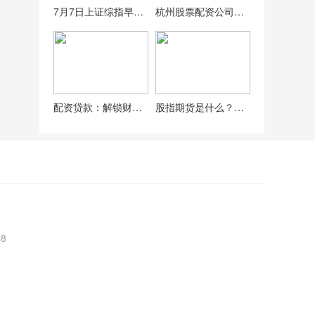
7月7日上证综指早盘走势及场外配资成热抢风口，宣传诱人
杭州股票配资公司怎么选？多维度筛选本地靠谱配资公司指南
配资贷款：解锁财富杠杆新方式，实现快速增值与风险分散
股指期货是什么？两个基础功能帮你避险
8