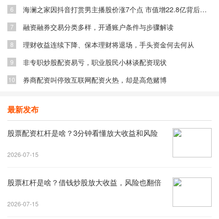
海澜之家因抖音打赏男主播股价涨7个点 市值增22.8亿背后原因
6
融资融券交易分类多样，开通账户条件与步骤解读
7
理财收益连续下降、保本理财将退场，手头资金何去何从
8
非专职炒股配资易亏，职业股民小林谈配资现状
9
券商配资叫停致互联网配资火热，却是高危赌博
10
最新发布
股票配资杠杆是啥？3分钟看懂放大收益和风险
2026-07-15
股票杠杆是啥？借钱炒股放大收益，风险也翻倍
2026-07-15