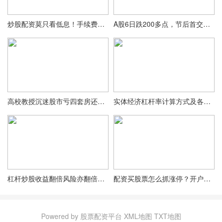
炒股配资莫只看低息！手续费等因素对杠杆成本影响更大
A股6日跌200多点，节后首交易日再跌170多点，配资股民何去何从？
高校教授沉迷股市亏四套房还欠款近 200 万，因信用卡诈骗获刑五年
实体经济杠杆率计算方式及各部门杠杆率公式解析
杠杆炒股收益翻倍风险亦翻倍！啥是杠杆操作及风险你得懂
配资买股票怎么抓涨停？开户选平台手续一文看懂
Powered by 股票配资平台
XML地图
TXT地图