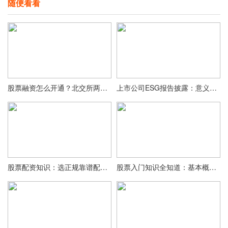
随便看看
股票融资怎么开通？北交所两融刚开闸，券商抢着服务
上市公司ESG报告披露：意义与挑战，展现企业社会责任
股票配资知识：选正规靠谱配资公司，保障资金安全与收益稳定
股票入门知识全知道：基本概念、盘面、技巧及技术分析