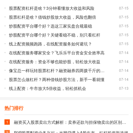
股票配资杠杆是啥？3分钟看懂放大收益和风险
07-15
股票杠杆是啥？借钱炒股放大收益，风险也翻倍
07-15
炒股配资平台哪个好？选这三家实盘合规最稳
07-15
炒股配资平台哪个好？关键看稳不稳，别只看杠杆
07-15
线上配资频频跑路，在线配资服务如何避坑？
07-15
在线配资服务哪家安全？飞乐乐平台资金安全效率高
07-14
在线配资服务：资金不够也能炒股，轻松放大收益
07-14
像宝总一样玩转股票杠杆？融资融券四两拨千斤的秘密
07-14
股票怎么做杠杆？两种借钱炒股方法，新手一看就懂
07-14
线上配资：牛市放大5倍收益，轻松抓机会
07-13
热门排行
融资买入股票卖出方式解析：卖券还款与担保物卖出的区别与选择
1
P2P股票配资业务兴起：当网贷遇上A股牛市，杠杆投资新选择
2