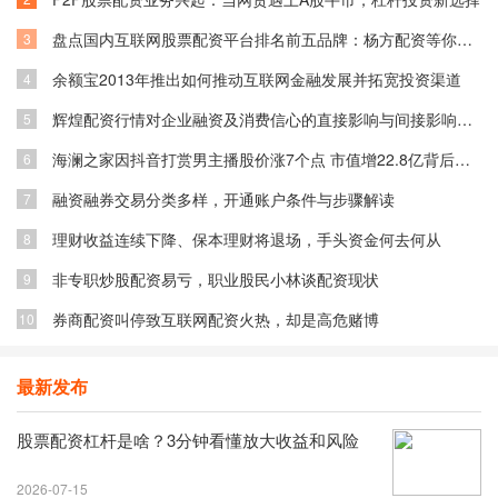
盘点国内互联网股票配资平台排名前五品牌：杨方配资等你了解
3
余额宝2013年推出如何推动互联网金融发展并拓宽投资渠道
4
辉煌配资行情对企业融资及消费信心的直接影响与间接影响分析
5
海澜之家因抖音打赏男主播股价涨7个点 市值增22.8亿背后原因
6
融资融券交易分类多样，开通账户条件与步骤解读
7
理财收益连续下降、保本理财将退场，手头资金何去何从
8
非专职炒股配资易亏，职业股民小林谈配资现状
9
券商配资叫停致互联网配资火热，却是高危赌博
10
最新发布
股票配资杠杆是啥？3分钟看懂放大收益和风险
2026-07-15