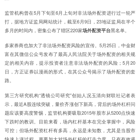
监管机构曾在5月下旬至6月上旬对非法场外配资进行过一轮严
打，据地方证监局网站统计，截至6月9日，23地证监局在半个
多月的时间内，密集公布了辖区220家
场外配资平台
黑名单。
多家券商也加大了非法场外配资风险的宣传。5月25日，中金财
富在其微信公众号发布了最高人民法院关于场外配资的相关规
定的相关内容，提示投资者注意非法场外配资的风险；5月20
日，方正证券以漫画的形式，在其公众号揭示了场外配资的套
路。
第三方研究机构“透镜公司研究”创始人况玉清向财联社记者表
示，最近A股连续突破，量价齐涨创下新高，背后的场外杠杆问
题应该要高度警惕，监管机构要吸取2015年股市从5200点快速
下跌时的教训。目前来看，场内杠杆基本在完全掌握中，风险
可控；但场外配资杠杆有多高，永远是未知数，尤其是当股市
快速上涨过程，更要加大对场外杠杆的打击力度，只有有效遏