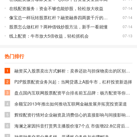
在线配资服务：资金不够也能炒股，轻松放大收益
07-14
像宝总一样玩转股票杠杆？融资融券四两拨千斤的秘密
07-14
股票怎么做杠杆？两种借钱炒股方法，新手一看就懂
07-14
线上配资：牛市放大5倍收益，轻松抓机会
07-13
热门排行
融资买入股票卖出方式解析：卖券还款与担保物卖出的区别与选择
1
P2P股票配资业务兴起：当网贷遇上A股牛市，杠杆投资新选择
2
盘点国内互联网股票配资平台排名前五品牌：杨方配资等你了解
3
余额宝2013年推出如何推动互联网金融发展并拓宽投资渠道
4
辉煌配资行情对企业融资及消费信心的直接影响与间接影响分析
5
海澜之家因抖音打赏男主播股价涨7个点 市值增22.8亿背后原因
6
融资融券交易分类多样，开通账户条件与步骤解读
7