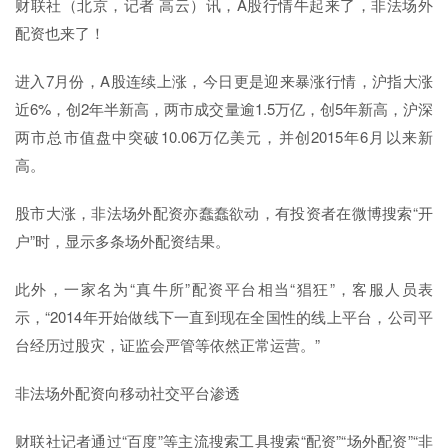
财联社（北京，记者 高云）讯，A股行情牛起来了，非法场外
配资也来了！
进入7月份，A股连续上涨，今日更是迎来暴涨行情，沪指大涨
近6%，创2年半新高，两市成交量逾1.5万亿，创5年新高，沪深
两市总市值盘中突破10.06万亿美元，并创2015年6月以来新
高。
股市大涨，非法场外配资亦蠢蠢欲动，有投资者在微博搜索“开
户”时，显示多条场外配资结果。
此外，一家名为“真牛所”配资平台相当“猖狂”，客服人员表
示，“2014年开始做线下一直到现在全国性的线上平台，公司平
台经历过股灾，证监会严管等依然正常运营。”
非法场外配资向移动社交平台渗透
财联社记者通过“百度”等主流搜索工具搜索“配资”“场外配资”“非