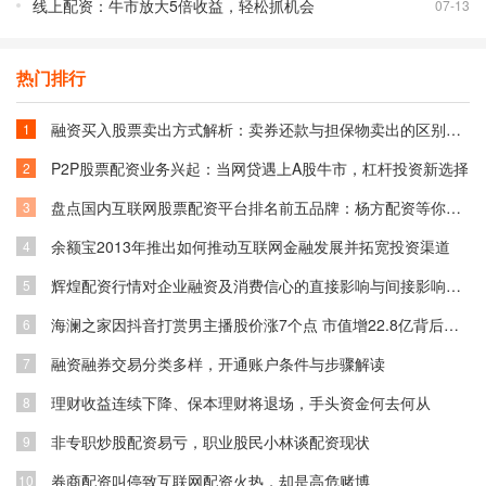
线上配资：牛市放大5倍收益，轻松抓机会
07-13
热门排行
融资买入股票卖出方式解析：卖券还款与担保物卖出的区别与选择
1
P2P股票配资业务兴起：当网贷遇上A股牛市，杠杆投资新选择
2
盘点国内互联网股票配资平台排名前五品牌：杨方配资等你了解
3
余额宝2013年推出如何推动互联网金融发展并拓宽投资渠道
4
辉煌配资行情对企业融资及消费信心的直接影响与间接影响分析
5
海澜之家因抖音打赏男主播股价涨7个点 市值增22.8亿背后原因
6
融资融券交易分类多样，开通账户条件与步骤解读
7
理财收益连续下降、保本理财将退场，手头资金何去何从
8
非专职炒股配资易亏，职业股民小林谈配资现状
9
券商配资叫停致互联网配资火热，却是高危赌博
10