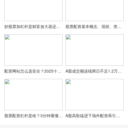
炒股票加杠杆是财富放大器还是绞肉机？新手避坑指南来了
股票配资基本概念、现状、类型及操作模式全解析，满足多样需求
配资网站怎么选安全？2025十大合规平台实测盘点
A股成交额连续两日不足1.2万亿 春节后交易热情跌至冰点 沪指微涨0.15%
股票配资杠杆是啥？3分钟看懂放大收益和风险
A股高歌猛进下场外配资再引关注，多平台现跑路乱象