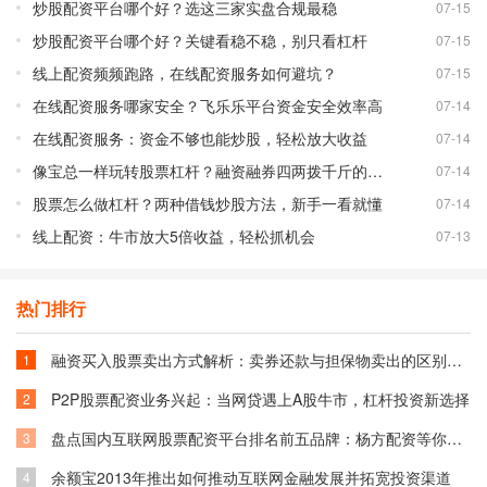
炒股配资平台哪个好？选这三家实盘合规最稳
07-15
炒股配资平台哪个好？关键看稳不稳，别只看杠杆
07-15
线上配资频频跑路，在线配资服务如何避坑？
07-15
在线配资服务哪家安全？飞乐乐平台资金安全效率高
07-14
在线配资服务：资金不够也能炒股，轻松放大收益
07-14
像宝总一样玩转股票杠杆？融资融券四两拨千斤的秘密
07-14
股票怎么做杠杆？两种借钱炒股方法，新手一看就懂
07-14
线上配资：牛市放大5倍收益，轻松抓机会
07-13
热门排行
融资买入股票卖出方式解析：卖券还款与担保物卖出的区别与选择
1
P2P股票配资业务兴起：当网贷遇上A股牛市，杠杆投资新选择
2
盘点国内互联网股票配资平台排名前五品牌：杨方配资等你了解
3
余额宝2013年推出如何推动互联网金融发展并拓宽投资渠道
4