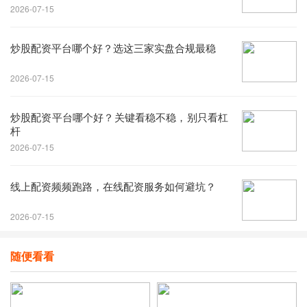
2026-07-15
炒股配资平台哪个好？选这三家实盘合规最稳
2026-07-15
炒股配资平台哪个好？关键看稳不稳，别只看杠
杆
2026-07-15
线上配资频频跑路，在线配资服务如何避坑？
2026-07-15
随便看看