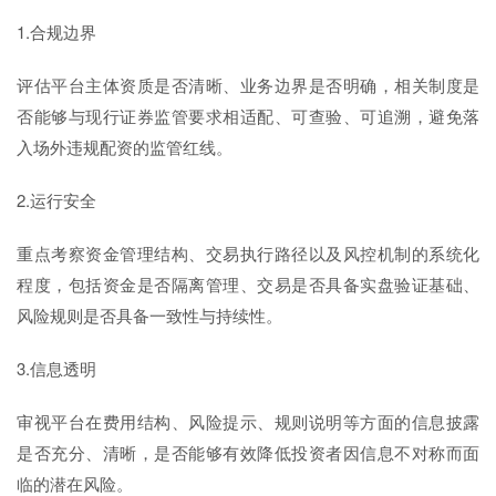
1.合规边界
评估平台主体资质是否清晰、业务边界是否明确，相关制度是
否能够与现行证券监管要求相适配、可查验、可追溯，避免落
入场外违规配资的监管红线。
2.运行安全
重点考察资金管理结构、交易执行路径以及风控机制的系统化
程度，包括资金是否隔离管理、交易是否具备实盘验证基础、
风险规则是否具备一致性与持续性。
3.信息透明
审视平台在费用结构、风险提示、规则说明等方面的信息披露
是否充分、清晰，是否能够有效降低投资者因信息不对称而面
临的潜在风险。