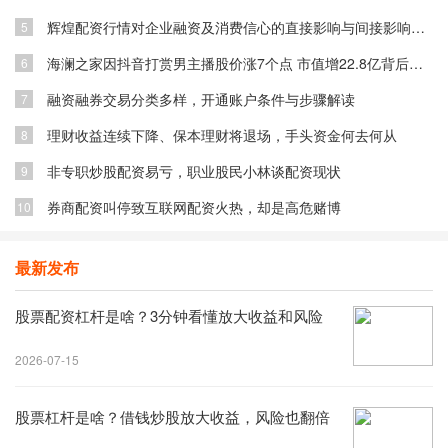
辉煌配资行情对企业融资及消费信心的直接影响与间接影响分析
5
海澜之家因抖音打赏男主播股价涨7个点 市值增22.8亿背后原因
6
融资融券交易分类多样，开通账户条件与步骤解读
7
理财收益连续下降、保本理财将退场，手头资金何去何从
8
非专职炒股配资易亏，职业股民小林谈配资现状
9
券商配资叫停致互联网配资火热，却是高危赌博
10
最新发布
股票配资杠杆是啥？3分钟看懂放大收益和风险
2026-07-15
股票杠杆是啥？借钱炒股放大收益，风险也翻倍