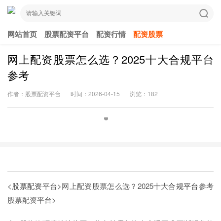
网站首页
股票配资平台
配资行情
配资股票
网上配资股票怎么选？2025十大合规平台
参考
作者：股票配资平台
时间：2026-04-15
浏览：182
<
股票配资
平台>网上配资股票怎么选？2025十大
合规平台
参考
股票配资平台>