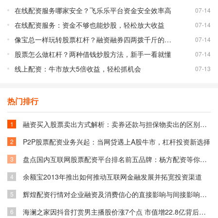
在线配资服务哪家安全？飞乐乐平台资金安全效率高
07-14
在线配资服务：资金不够也能炒股，轻松放大收益
07-14
像宝总一样玩转股票杠杆？融资融券四两拨千斤的秘密
07-14
股票怎么做杠杆？两种借钱炒股方法，新手一看就懂
07-14
线上配资：牛市放大5倍收益，轻松抓机会
07-13
热门排行
融资买入股票卖出方式解析：卖券还款与担保物卖出的区别与选择
1
P2P股票配资业务兴起：当网贷遇上A股牛市，杠杆投资新选择
2
盘点国内互联网股票配资平台排名前五品牌：杨方配资等你了解
3
余额宝2013年推出如何推动互联网金融发展并拓宽投资渠道
4
辉煌配资行情对企业融资及消费信心的直接影响与间接影响分析
5
海澜之家因抖音打赏男主播股价涨7个点 市值增22.8亿背后原因
6