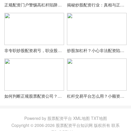
正规配资门户警惕高杠杆陷阱，15倍杠杆别轻信
揭秘炒股配资行业：真相与正确方法，让你不再望而却步
非专职炒股配资易亏，职业股民小林谈配资现状
炒股加杠杆？小心非法配资陷阱，470亿大案曝光
如何判断正规股票配资公司？从多维度帮你综合分析
杠杆交易平台怎么用？小额资金撬动大收益
Powered by 股票配资平台
XML地图
TXT地图
Copyright © 2006-
2026 股票配资平台知识网 版权所有
联系