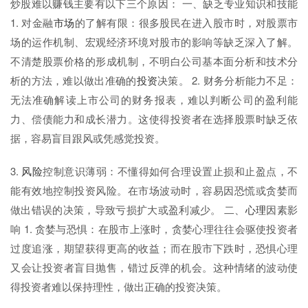
炒股难以赚钱主要有以下三个原因： 一、缺乏专业知识和技能
1. 对金融
市场
的了解有限：很多股民在进入股市时，对股票市
场的运作机制、宏观经济环境对股市的影响等缺乏深入了解。
不清楚股票价格的形成机制，不明白公司基本面分析和技术分
析的方法，难以做出准确的
投资
决策。 2. 财务分析能力不足：
无法准确解读上市公司的财务报表，难以判断公司的盈利能
力、偿债能力和成长潜力。这使得投资者在选择股票时缺乏依
据，容易盲目跟风或凭感觉投资。
3.
风险
控制意识薄弱：不懂得如何合理设置止损和止盈点，不
能有效地控制投资风险。在市场波动时，容易因恐慌或贪婪而
做出错误的决策，导致亏损扩大或盈利减少。 二、
心理
因素影
响 1. 贪婪与恐惧：在股市上涨时，贪婪心理往往会驱使投资者
过度追涨，期望获得更高的收益；而在股市下跌时，恐惧心理
又会让投资者盲目抛售，错过反弹的机会。这种情绪的波动使
得投资者难以保持理性，做出正确的投资决策。