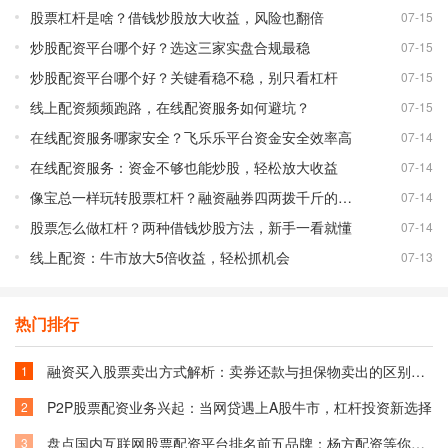
股票杠杆是啥？借钱炒股放大收益，风险也翻倍
07-15
炒股配资平台哪个好？选这三家实盘合规最稳
07-15
炒股配资平台哪个好？关键看稳不稳，别只看杠杆
07-15
线上配资频频跑路，在线配资服务如何避坑？
07-15
在线配资服务哪家安全？飞乐乐平台资金安全效率高
07-14
在线配资服务：资金不够也能炒股，轻松放大收益
07-14
像宝总一样玩转股票杠杆？融资融券四两拨千斤的秘密
07-14
股票怎么做杠杆？两种借钱炒股方法，新手一看就懂
07-14
线上配资：牛市放大5倍收益，轻松抓机会
07-13
热门排行
融资买入股票卖出方式解析：卖券还款与担保物卖出的区别与选择
1
P2P股票配资业务兴起：当网贷遇上A股牛市，杠杆投资新选择
2
盘点国内互联网股票配资平台排名前五品牌：杨方配资等你了解
3