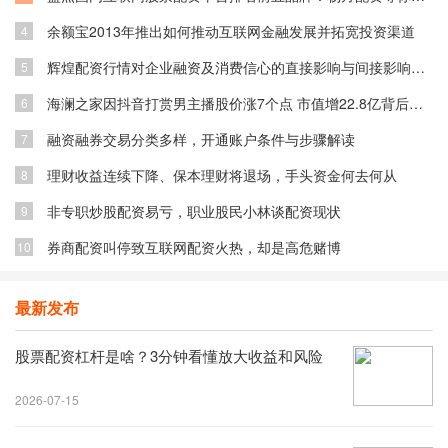
余额宝2013年推出如何推动互联网金融发展并拓宽投资渠道
4
辉煌配资行情对企业融资及消费信心的直接影响与间接影响分析
5
海澜之家因抖音打赏男主播股价涨7个点 市值增22.8亿背后原因
6
融资融券交易分类多样，开通账户条件与步骤解读
7
理财收益连续下降、保本理财将退场，手头资金何去何从
8
非专职炒股配资易亏，职业股民小林谈配资现状
9
券商配资叫停致互联网配资火热，却是高危赌博
10
最新发布
股票配资杠杆是啥？3分钟看懂放大收益和风险
2026-07-15