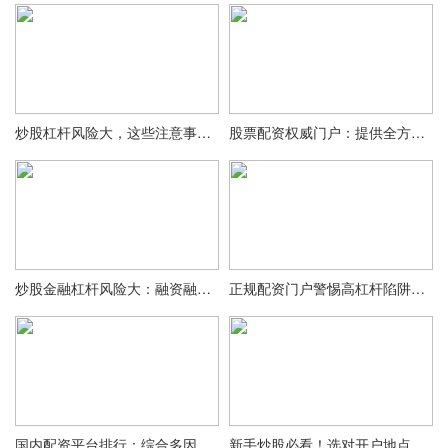
炒股杠杆风险大，这些注意事项你得知道
股票配资权威门户：提供全方位资讯，助力投资者财富增值
炒股金融杠杆风险大：融资融券亏损会放大
正规配资门户警惕高杠杆陷阱，15倍杠杆别轻信
国内配资平台排行：综合多因素评估，看哪几家实力强口碑好
新手炒股必看！选对开户地点，开启顺畅投资第一步